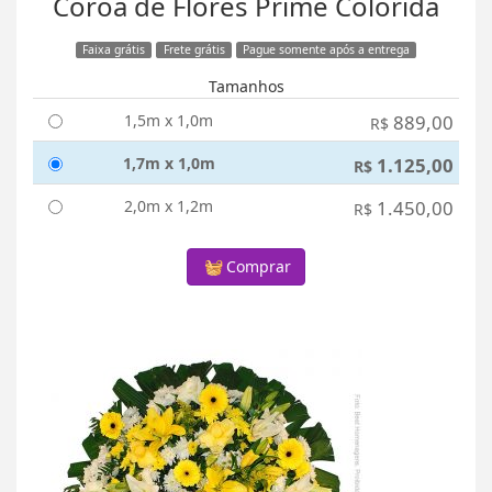
Coroa de Flores Prime Colorida
Faixa grátis
Frete grátis
Pague somente após a entrega
Tamanhos
1,5m x 1,0m
889,00
R$
1,7m x 1,0m
1.125,00
R$
2,0m x 1,2m
1.450,00
R$
Comprar