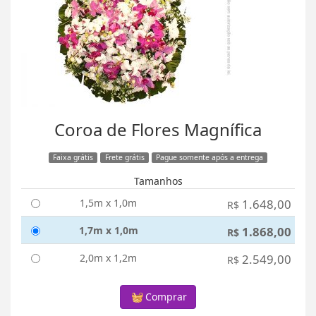
Coroa de Flores Magnífica
Faixa grátis
Frete grátis
Pague somente após a entrega
Tamanhos
1,5m x 1,0m
1.648,00
R$
1,7m x 1,0m
1.868,00
R$
2,0m x 1,2m
2.549,00
R$
Comprar