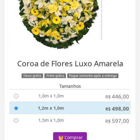
Coroa de Flores Luxo Amarela
Faixa grátis
Frete grátis
Pague somente após a entrega
Tamanhos
1,0m x 1,0m
446,00
R$
1,2m x 1,0m
498,00
R$
1,5m x 1,0m
597,00
R$
Comprar