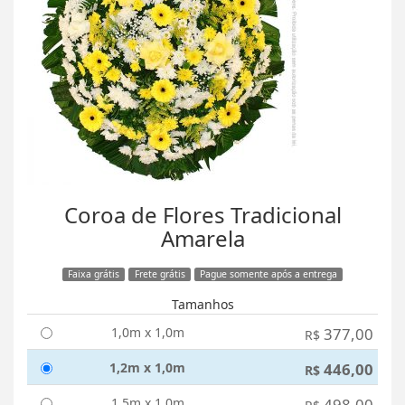
Coroa de Flores Tradicional
Amarela
Faixa grátis
Frete grátis
Pague somente após a entrega
Tamanhos
1,0m x 1,0m
377,00
R$
1,2m x 1,0m
446,00
R$
1,5m x 1,0m
498,00