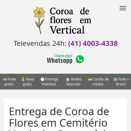
Pular
para
Nav
o
conteúdo
Televendas 24h:
(41) 4003-4338
Frete
Faixa
Entrega
Boleto
Cartão de
Todo o
grátis
grátis
imediata
faturado
crédito
Brasil
Entrega de Coroa de
Flores em Cemitério