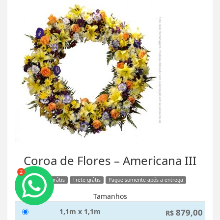
Coroa de Flores – Americana III
2
Faixa grátis
Frete grátis
Pague somente após a entrega
Tamanhos
1,1m x 1,1m
879,00
R$