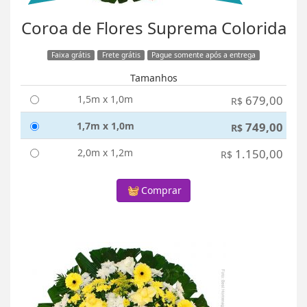
Coroa de Flores Suprema Colorida
Faixa grátis
Frete grátis
Pague somente após a entrega
Tamanhos
1,5m x 1,0m
679,00
R$
1,7m x 1,0m
749,00
R$
2,0m x 1,2m
1.150,00
R$
Comprar